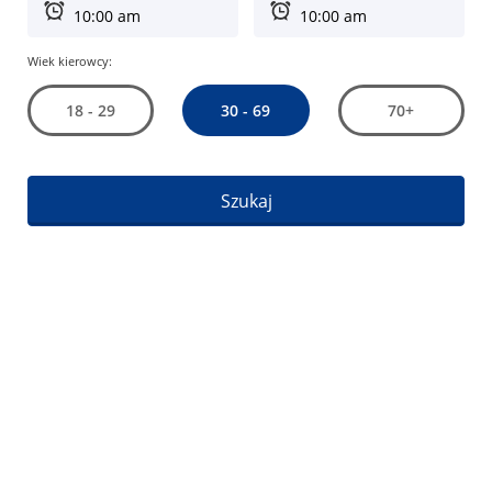
Wiek kierowcy:
30 - 69
18 - 29
70+
Szukaj