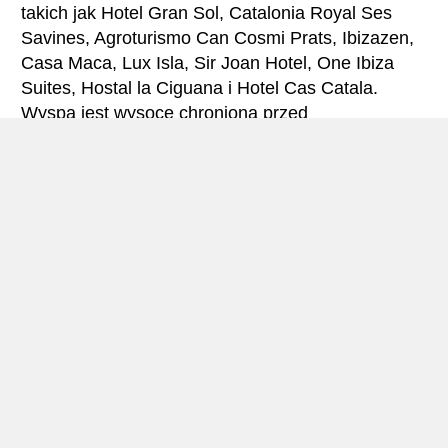
takich jak Hotel Gran Sol, Catalonia Royal Ses
Savines, Agroturismo Can Cosmi Prats, Ibizazen,
Casa Maca, Lux Isla, Sir Joan Hotel, One Ibiza
Suites, Hostal la Ciguana i Hotel Cas Catala.
Wyspa jest wysoce chroniona przed
komercjalizacją i zbyt dużym rozwojem głównych
miast.
Ta skalista wyspa zajmuje powierzchnię 572,56
kilometrów kwadratowych. Jest ponad dziesięć
razy większa niż Manhattan, ponad pięć razy
większa niż Mykonos, ale około sześć razy
mniejsza niż Majorka. Ibiza składa się z pięciu
gmin, a mianowicie Sant Josep de Sa Talaia, Vila
d’Eivissa, Sant Antoni de Portmany, Sant Joan de
Labritja i Santa Eularia des Riu. W 2001 roku Ibiza
liczyła ogółem 88 076 tysięcy mieszkańców.
Oszacowano, że do 2019 roku populacja wzrośnie