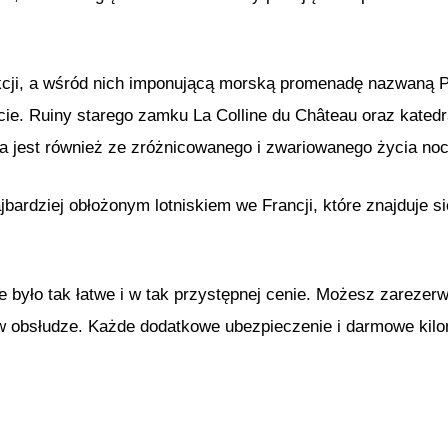
kcji, a wśród nich imponującą morską promenadę nazwaną Pr
cie. Ruiny starego zamku La Colline du Château oraz katedr
na jest również ze zróżnicowanego i zwariowanego życia no
jbardziej obłożonym lotniskiem we Francji, które znajduje s
było tak łatwe i w tak przystępnej cenie. Możesz zarezer
 w obsłudze. Każde dodatkowe ubezpieczenie i darmowe kilo