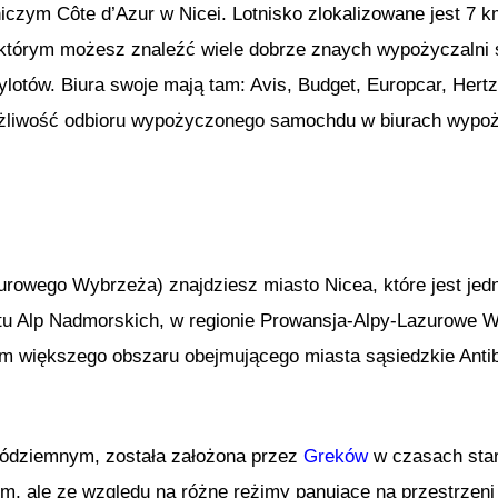
niczym Côte d’Azur w Nicei. Lotnisko zlokalizowane jest 7 k
którym możesz znaleźć wiele dobrze znaych wypożyczalni 
ylotów. Biura swoje mają tam: Avis, Budget, Europcar, Hertz, S
liwość odbioru wypożyczonego samochdu w biurach wypoży
rowego Wybrzeża) znajdziesz miasto Nicea, które jest jedn
tu Alp Nadmorskich, w regionie Prowansja-Alpy-Lazurowe W
um większego obszaru obejmującego miasta sąsiedzkie Antibe
ródziemnym, została założona przez
Greków
w czasach star
m, ale ze względu na różne reżimy panujące na przestrzeni 