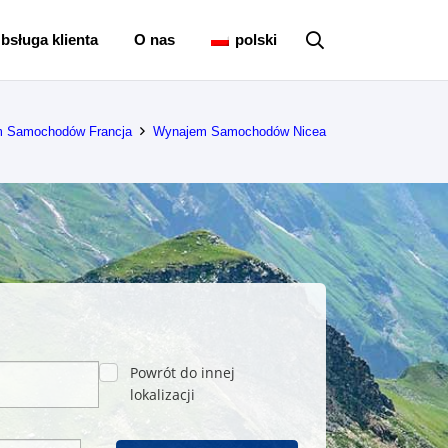
bsługa klienta
O nas
polski
 Samochodów Francja
Wynajem Samochodów Nicea
Powrót do innej
lokalizacji