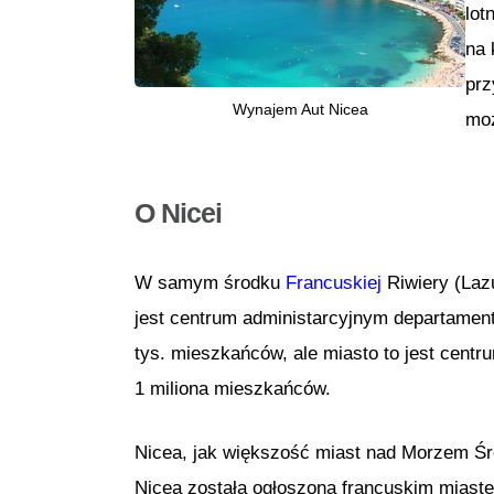
lot
na 
prz
Wynajem Aut Nicea
moż
O Nicei
W samym środku
Francuskiej
Riwiery (Lazu
jest centrum administarcyjnym departamen
tys. mieszkańców, ale miasto to jest centr
1 miliona mieszkańców.
Nicea, jak większość miast nad Morzem Ś
Nicea została ogłoszona francuskim miaste