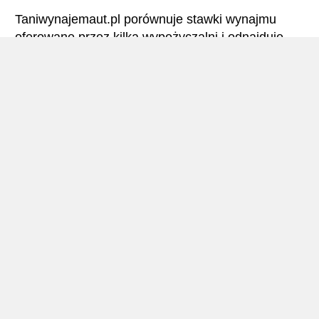
Taniwynajemaut.pl porównuje stawki wynajmu
oferowane przez kilka wypożyczalni i odnajduje
najlepsze ceny wynajmu samochodów. San Remo
– Wszystkie stawki wynajmu samochodu obejmują
niezbędne ubezpieczenia i brak limitu kilometrów.
San Remo – Podręcznik
Wynajem Aut San Remo