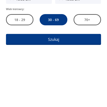
Wiek kierowcy:
30 - 69
18 - 29
70+
Szukaj