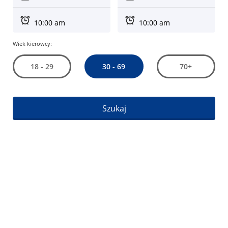
Wiek kierowcy:
30 - 69
18 - 29
70+
Szukaj