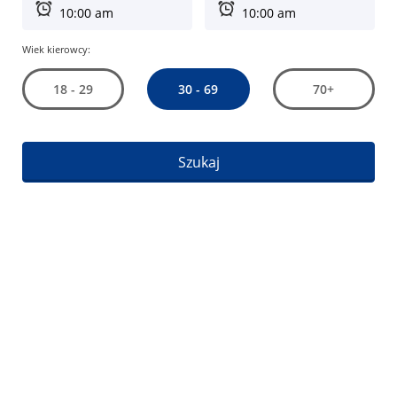
Wiek kierowcy:
30 - 69
18 - 29
70+
Szukaj