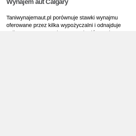
Wynajem aut Calgary
Taniwynajemaut.pl porównuje stawki wynajmu
oferowane przez kilka wypożyczalni i odnajduje
najlepsze ceny wynajmu samochodów. Calgary –
Wszystkie stawki wynajmu samochodu obejmują
niezbędne ubezpieczenia i brak limitu kilometrów.
Calgary – Podręcznik