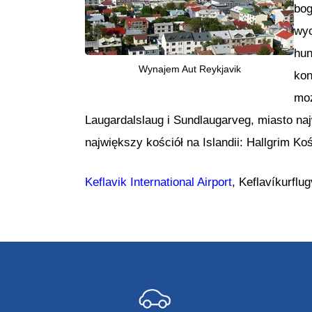
bog
wyc
hun
Wynajem Aut Reykjavik
kon
moż
Laugardalslaug i Sundlaugarveg, miasto na
największy kościół na Islandii: Hallgrim K
Keflavik International Airport
, Keflavíkurflu