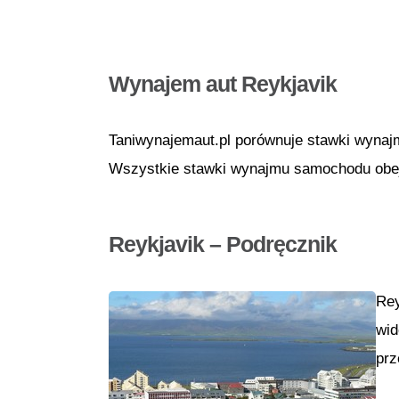
Wynajem aut Reykjavik
Taniwynajemaut.pl porównuje stawki wynaj
Wszystkie stawki wynajmu samochodu obejm
Reykjavik – Podręcznik
Rey
wid
prz