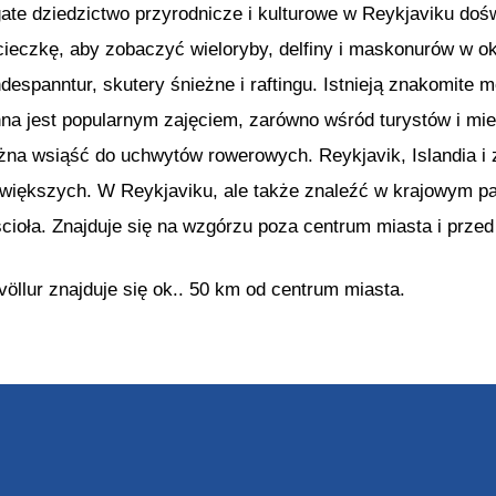
ate dziedzictwo przyrodnicze i kulturowe w Reykjaviku doś
ieczkę, aby zobaczyć wieloryby, delfiny i maskonurów w ok
despanntur, skutery śnieżne i raftingu. Istnieją znakomite 
na jest popularnym zajęciem, zarówno wśród turystów i miesz
na wsiąść do uchwytów rowerowych. Reykjavik, Islandia i 
jwiększych. W Reykjaviku, ale także znaleźć w krajowym p
ościoła. Znajduje się na wzgórzu poza centrum miasta i prze
gvöllur znajduje się ok.. 50 km od centrum miasta.