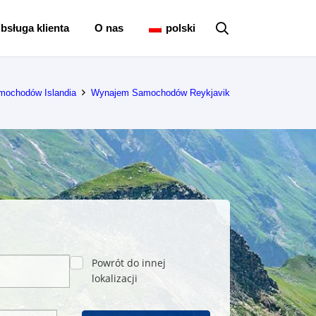
bsługa klienta
O nas
polski
ochodów Islandia
Wynajem Samochodów Reykjavik
Powrót do innej
lokalizacji