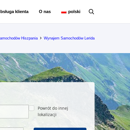
bsługa klienta
O nas
polski
amochodów Hiszpania
Wynajem Samochodów Lerida
Powrót do innej
lokalizacji