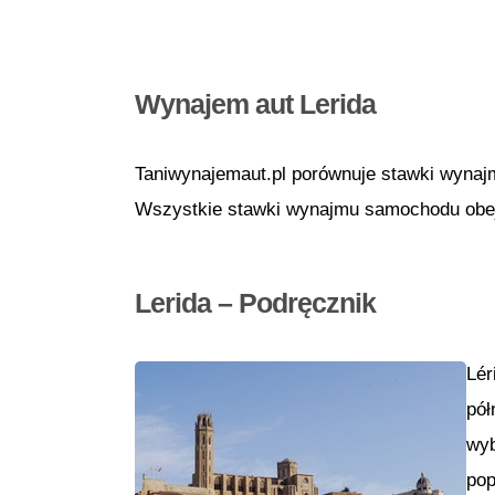
Wynajem aut Lerida
Taniwynajemaut.pl porównuje stawki wynaj
Wszystkie stawki wynajmu samochodu obejm
Lerida – Podręcznik
Lér
pół
wyb
pop