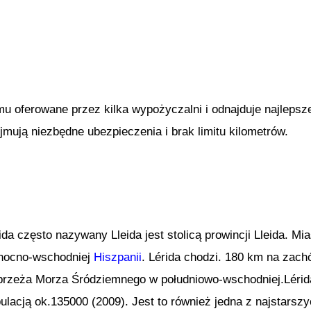
mu oferowane przez kilka wypożyczalni i odnajduje najlep
ują niezbędne ubezpieczenia i brak limitu kilometrów.
ida często nazywany Lleida jest stolicą prowincji Lleida. Mi
nocno-wschodniej
Hiszpanii
. Lérida chodzi. 180 km na zac
rzeża Morza Śródziemnego w południowo-wschodniej.Lérida 
ulacją ok.135000 (2009). Jest to również jedna z najstarszy