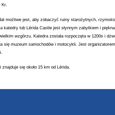
 Kr.
al możliwe jest, aby zobaczyć ruiny starożytnych, rzymsk
la katedry lub Lérida Castle jest słynnym zabytkiem i piękn
wielkim wzgórzu. Katedra została rozpoczęta w 1200s i d
a się muzeum samochodów i motocykli. Jest organizatorem 
i.
i znajduje się około 15 km od Lérida.