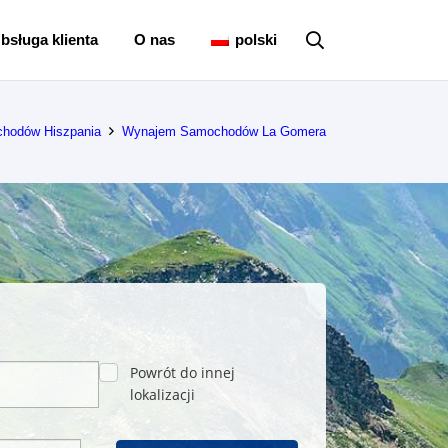
bsługa klienta
O nas
polski
hodów Hiszpania
Wynajem Samochodów La Gomera
Powrót do innej
lokalizacji