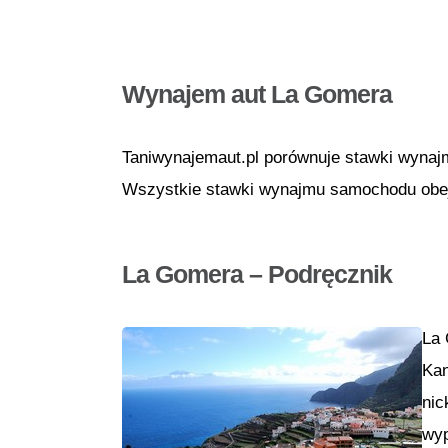
Wynajem aut La Gomera
Taniwynajemaut.pl porównuje stawki wynaj
Wszystkie stawki wynajmu samochodu obejm
La Gomera – Podręcznik
La 
Kan
nic
wyp