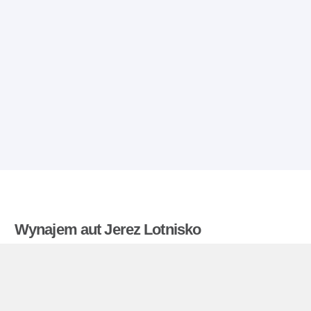
Wynajem aut Jerez Lotnisko
Taniwynajemaut.pl porównuje stawki wynajmu
oferowane przez kilka wypożyczalni i odnajduje
najlepsze ceny wynajmu samochodów. Jerez