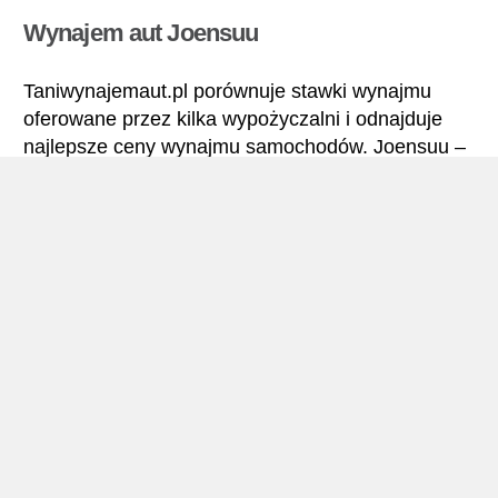
Wynajem aut Joensuu
Taniwynajemaut.pl porównuje stawki wynajmu
oferowane przez kilka wypożyczalni i odnajduje
najlepsze ceny wynajmu samochodów. Joensuu –
Wszystkie stawki wynajmu samochodu obejmują
niezbędne ubezpieczenia i brak limitu kilometrów.
Joensuu – Podręcznik