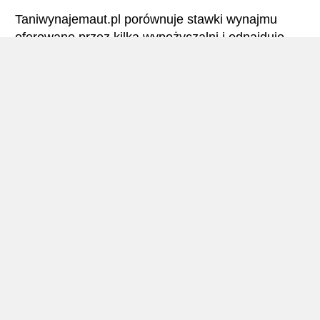
Taniwynajemaut.pl porównuje stawki wynajmu
oferowane przez kilka wypożyczalni i odnajduje
najlepsze ceny wynajmu samochodów. Mendoza –
Wszystkie stawki wynajmu samochodu obejmują
niezbędne ubezpieczenia i brak limitu kilometrów.
Mendoza – Podręcznik
Wynajem Aut Mendoza