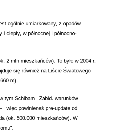
jest ogólnie umiarkowany, z opadów
i ciepły, w północnej i północno-
ok. 2 mln mieszkańców). To było w 2004 r.
najduje się również na Liście Światowego
3660 m).
 w tym Schibam i Zabid. warunków
 – więc powinieneś pre-update od
jda (ok. 500.000 mieszkańców). W
domu”.