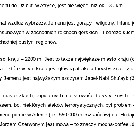
enu do Dżibuti w Afryce, jest nie więcej niż ok.. 30 km.
mat wzdłuż wybrzeża Jemenu jest gorący i wilgotny. Inland 
sunowych w zachodnich rejonach górskich – i bardzo suchy 
hodniej pustyni regionów.
ści kraju – 2200 m. Jest to także największe miasto kraju (
ta – które w tym kraju jest główną atrakcją turystyczną – z
cy Jemenu jest najwyższym szczytem Jabel-Nabi Shu’ayb (
 miasteczkach, popularnych miejscowości turystycznych –
sem, bo. niektórych ataków terrorystycznych, był problem
emenu porcie w Adenie (ok. 550.000 mieszkańców) i al-Huda
Morzem Czerwonym jest mowa – to znaczy mocha-coffee „