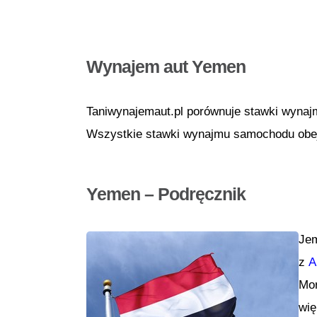
Wynajem aut Yemen
Taniwynajemaut.pl porównuje stawki wynaj
Wszystkie stawki wynajmu samochodu obejm
Yemen – Podręcznik
Jem
z
A
Mor
wię