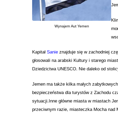
Jem
Kli
Wynajem Aut Yemen
mon
wsc
Kapitał
Sanie
znajduje się w zachodniej czę
głosowali na arabski Kultury i starego mias
Dziedzictwa UNESCO. Nie daleko od stoli
Jemen ma także kilka małych zabytkowych
bezpieczeństwa dla turystów z Zachodu cza
sytuacji.Inne główne miasta w miastach J
przeciwnym razie, miasteczka Mocha nad 