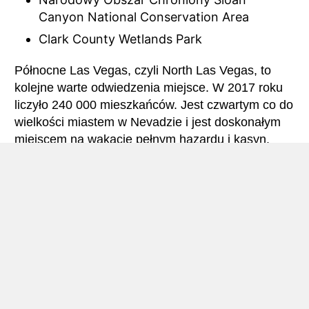
Canyon National Conservation Area
Clark County Wetlands Park
Północne Las Vegas, czyli North Las Vegas, to
kolejne warte odwiedzenia miejsce. W 2017 roku
liczyło 240 000 mieszkańców. Jest czwartym co do
wielkości miastem w Nevadzie i jest doskonałym
miejscem na wakacje pełnym hazardu i kasyn.
Znajdują się tam popularne luksusowe hotele takie
jak Treasure Island, The Venetian oraz Circus and
Circus. Możesz także udać się na Mt. Charleston,
który jest piątym najwyższym szczytem górskim w
Nevadzie. Lub też pojechać do oddalonych o 30
minut Spring Mountains skąd można dostać się do
Kanionu Lee. Możesz też znaleźć Sosnę
Bristlecone, która jest najstarszym żywym
organizmem na naszej planecie.