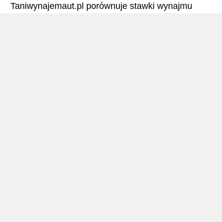
Taniwynajemaut.pl porównuje stawki wynajmu
oferowane przez kilka wypożyczalni i odnajduje
najlepsze ceny wynajmu samochodów. Oradea –
Wszystkie stawki wynajmu samochodu obejmują
niezbędne ubezpieczenia i brak limitu kilometrów.
Oradea – Podręcznik
Wynajem Aut Oradea