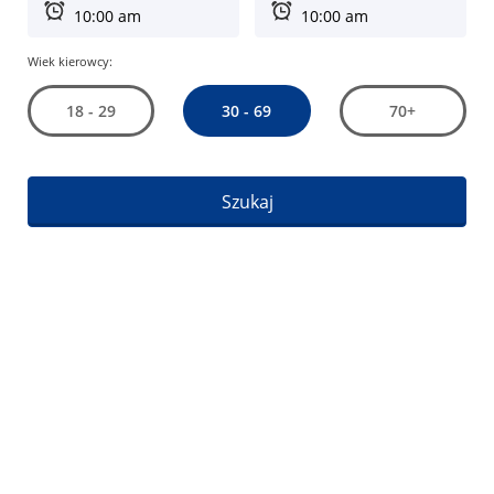
Wiek kierowcy:
30 - 69
18 - 29
70+
Szukaj