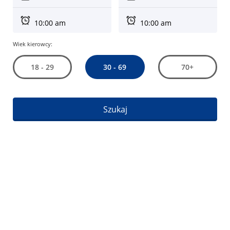
Wiek kierowcy:
30 - 69
18 - 29
70+
Szukaj