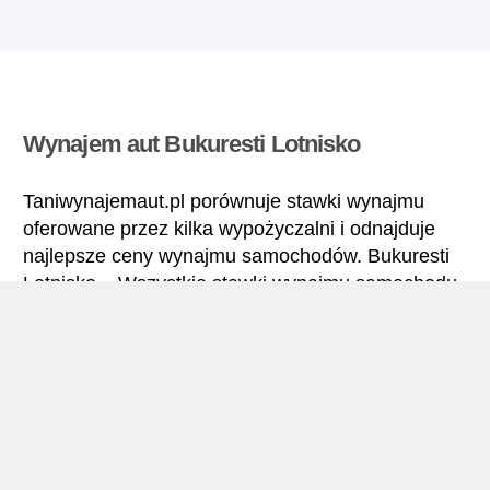
Wynajem aut Bukuresti Lotnisko
Taniwynajemaut.pl porównuje stawki wynajmu
oferowane przez kilka wypożyczalni i odnajduje
najlepsze ceny wynajmu samochodów. Bukuresti
Lotnisko – Wszystkie stawki wynajmu samochodu
obejmują niezbędne ubezpieczenia i brak limitu
kilometrów.
Bukuresti Lotnisko – Podręcznik