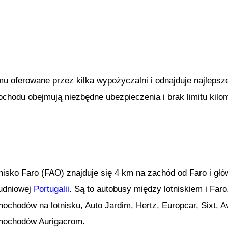
mu oferowane przez kilka wypożyczalni i odnajduje najlep
hodu obejmują niezbędne ubezpieczenia i brak limitu kilo
nisko Faro (FAO) znajduje się 4 km na zachód od Faro i głó
udniowej
Portugalii
. Są to autobusy między lotniskiem i Far
ochodów na lotnisku, Auto Jardim, Hertz, Europcar, Sixt, A
mochodów Aurigacrom.