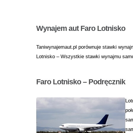
Wynajem aut Faro Lotnisko
Taniwynajemaut.pl porównuje stawki wynaj
Lotnisko – Wszystkie stawki wynajmu samoc
Faro Lotnisko – Podręcznik
Lot
poł
sam
sa