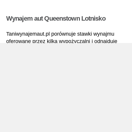
Wynajem aut Queenstown Lotnisko
Taniwynajemaut.pl porównuje stawki wynajmu
oferowane przez kilka wypożyczalni i odnajduje
najlepsze ceny wynajmu samochodów.
Queenstown Lotnisko – Wszystkie stawki wynajmu
samochodu obejmują niezbędne ubezpieczenia i
brak limitu kilometrów.
Queenstown Lotnisko – Podręcznik