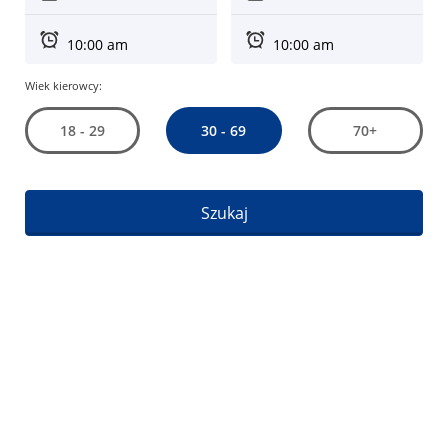
Wiek kierowcy:
30 - 69
18 - 29
70+
Szukaj