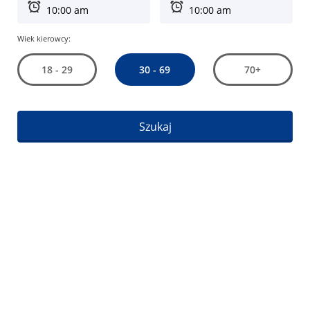
Wiek kierowcy:
30 - 69
18 - 29
70+
Szukaj