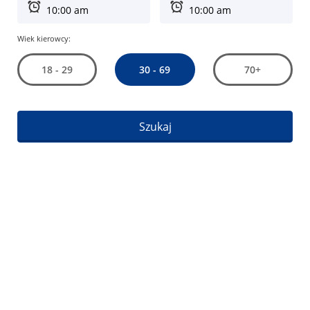
Wiek kierowcy:
30 - 69
18 - 29
70+
Szukaj