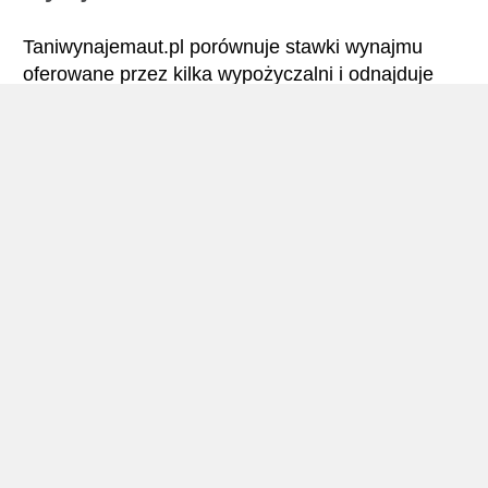
Taniwynajemaut.pl porównuje stawki wynajmu
oferowane przez kilka wypożyczalni i odnajduje
najlepsze ceny wynajmu samochodów. Tetovo –
Wszystkie stawki wynajmu samochodu obejmują
niezbędne ubezpieczenia i brak limitu kilometrów.
Tetovo – Podręcznik