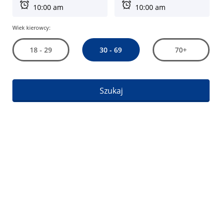
Wiek kierowcy:
30 - 69
18 - 29
70+
Szukaj