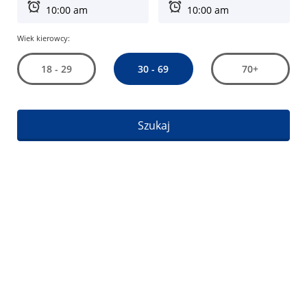
Wiek kierowcy:
30 - 69
18 - 29
70+
Szukaj