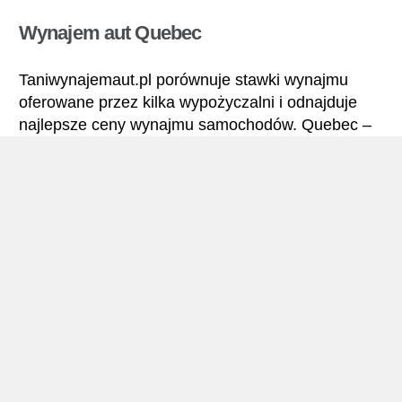
Wynajem aut Quebec
Taniwynajemaut.pl porównuje stawki wynajmu
oferowane przez kilka wypożyczalni i odnajduje
najlepsze ceny wynajmu samochodów. Quebec –
Wszystkie stawki wynajmu samochodu obejmują
niezbędne ubezpieczenia i brak limitu kilometrów.
Quebec – Podręcznik