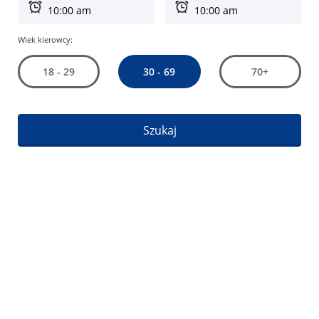
Wiek kierowcy:
30 - 69
18 - 29
70+
Szukaj