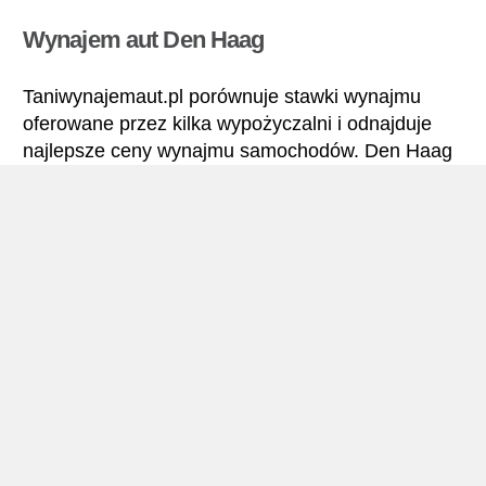
Wynajem aut Den Haag
Taniwynajemaut.pl porównuje stawki wynajmu
oferowane przez kilka wypożyczalni i odnajduje
najlepsze ceny wynajmu samochodów. Den Haag
– Wszystkie stawki wynajmu samochodu obejmują
niezbędne ubezpieczenia i brak limitu kilometrów.
Den Haag – Podręcznik