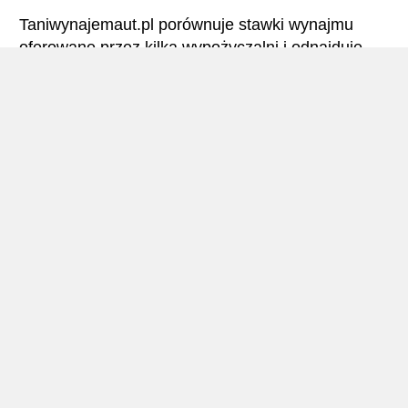
Taniwynajemaut.pl porównuje stawki wynajmu
oferowane przez kilka wypożyczalni i odnajduje
najlepsze ceny wynajmu samochodów. Linz –
Wszystkie stawki wynajmu samochodu obejmują
niezbędne ubezpieczenia i brak limitu kilometrów.
Linz – Podręcznik
Wynajem Aut Linz